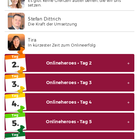
Es gibt keine Grenzen außer denen, die wir uns
setzen.
Stefan Dittrich
Die Kraft der Umsetzung
Tira
In kürzester Zeit zum Onlineerfolg
Tag
2.
Onlineheroes • Tag 2
Tag
3.
Onlineheroes • Tag 3
Tag
4.
Onlineheroes • Tag 4
Tag
5.
Onlineheroes • Tag 5
Tag