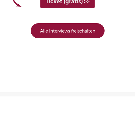
Ticket (gratis) >>
Alle Interviews freischalten
© 2026 Ein TDB-Online-Kongress • von Teile Deine Botschaft
Partner werden
Programm
Der Onlineheroes-Kongress
Über uns
Speaker werden
Presse
Impressum
Datenschutzerklärung
AGB
FAQ