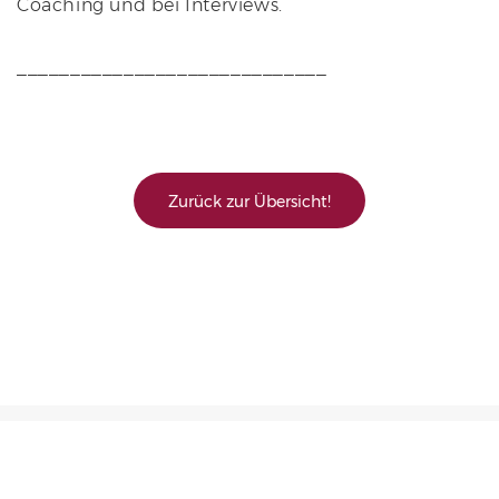
Coaching und bei Interviews.
_____________________________
Zurück zur Übersicht!
© 2026 Ein TDB-Online-Kongress • von Teile Deine Botschaft
Partner werden
Programm
Der Onlineheroes-Kongress